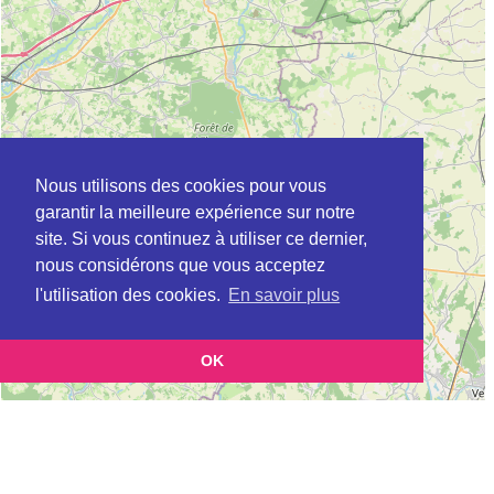
Nous utilisons des cookies pour vous
garantir la meilleure expérience sur notre
site. Si vous continuez à utiliser ce dernier,
nous considérons que vous acceptez
l'utilisation des cookies.
En savoir plus
OK
Leaflet
|
©
OpenStreetMap
contributors
Cette page vous présente la
Carte Plateforme d'accompagnement et de répit
et vous permet de
pour les aidants de personnes âgées à BERD'HUIS