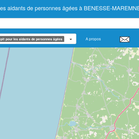
ur les aidants de personnes âgées à BENESSE-MAREMN
A propos
pit pour les aidants de personnes âgées