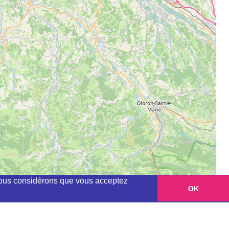
, nous considérons que vous acceptez
OK
Leaflet
|
©
OpenStreetMap
contributors