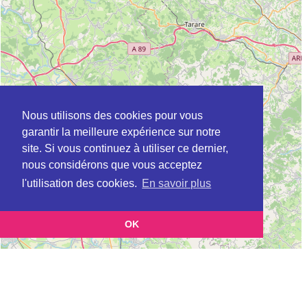
Nous utilisons des cookies pour vous
garantir la meilleure expérience sur notre
site. Si vous continuez à utiliser ce dernier,
nous considérons que vous acceptez
l'utilisation des cookies.
En savoir plus
OK
Leaflet
|
©
OpenStreetMap
contributors
Cette page vous présente la
Carte Plateforme d'accompagnement et de répit
et
pour les aidants de personnes âgées à BELMONT-DE-LA-LOIRE en Loire