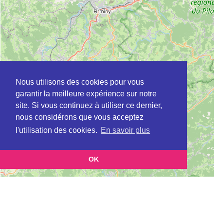
Nous utilisons des cookies pour vous
garantir la meilleure expérience sur notre
site. Si vous continuez à utiliser ce dernier,
nous considérons que vous acceptez
l'utilisation des cookies.
En savoir plus
OK
Leaflet
|
©
OpenStreetMap
contributors
Cette page vous présente la
Carte Plateforme d'accompagnement et de répit
pour les aidants de personnes âgées à BELLEGARDE-EN-FOREZ en Loire