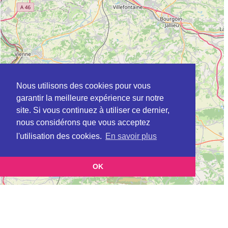
Nous utilisons des cookies pour vous
garantir la meilleure expérience sur notre
site. Si vous continuez à utiliser ce dernier,
nous considérons que vous acceptez
l'utilisation des cookies.
En savoir plus
OK
Leaflet
|
©
OpenStreetMap
contributors
Cette page vous présente la
Carte Plateforme d'accompagnement et de répit
et vous permet
pour les aidants de personnes âgées à BELIGNEUX en Ain