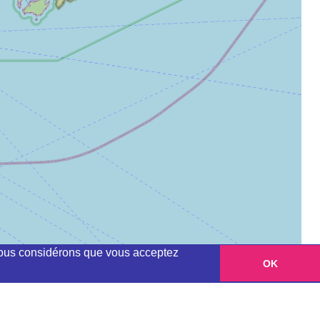
, nous considérons que vous acceptez
OK
Leaflet
|
©
OpenStreetMap
contributors