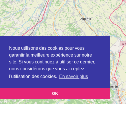
Nous utilisons des cookies pour vous
garantir la meilleure expérience sur notre
site. Si vous continuez à utiliser ce dernier,
nous considérons que vous acceptez
l'utilisation des cookies.
En savoir plus
OK
Leaflet
|
©
OpenStreetMap
contributors
Cette page vous présente la
Carte Plateforme d'accompagnement et de répit
et
pour les aidants de personnes âgées à BEAUZELLE en Haute-Garonne