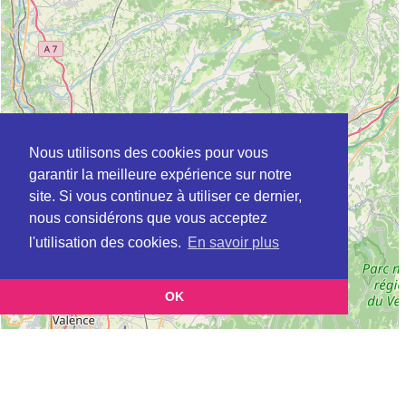
Nous utilisons des cookies pour vous
garantir la meilleure expérience sur notre
site. Si vous continuez à utiliser ce dernier,
nous considérons que vous acceptez
l'utilisation des cookies.
En savoir plus
OK
Leaflet
|
©
OpenStreetMap
contributors
Cette page vous présente la
Carte Plateforme d'accompagnement et de répit
et
pour les aidants de personnes âgées à BEAUVOIR-DE-MARC en Isère