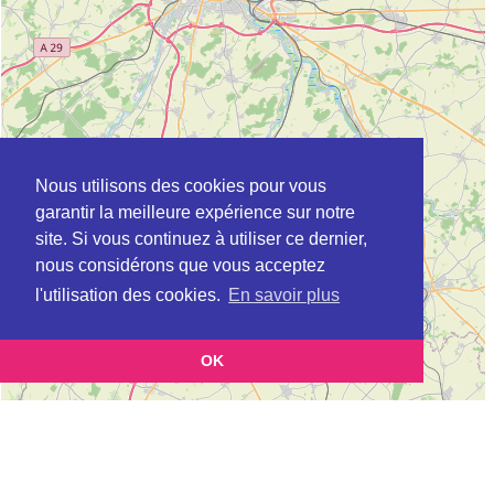
Nous utilisons des cookies pour vous
garantir la meilleure expérience sur notre
site. Si vous continuez à utiliser ce dernier,
nous considérons que vous acceptez
l'utilisation des cookies.
En savoir plus
OK
Leaflet
|
©
OpenStreetMap
contributors
Cette page vous présente la
Carte Plateforme d'accompagnement et de répit
et vous permet
pour les aidants de personnes âgées à BEAUVAL en Somme