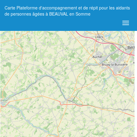
Carte Plateforme d'accompagnement et de répit pour les aidants
+
de personnes âgées à BEAUVAL en Somme
−