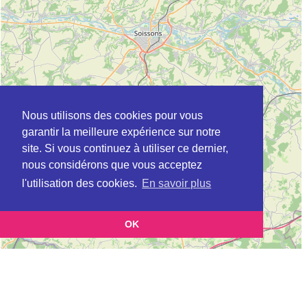
Nous utilisons des cookies pour vous
garantir la meilleure expérience sur notre
site. Si vous continuez à utiliser ce dernier,
nous considérons que vous acceptez
l'utilisation des cookies.
En savoir plus
OK
Leaflet
|
©
OpenStreetMap
contributors
Cette page vous présente la
Carte Plateforme d'accompagnement et de répit
et vous permet
pour les aidants de personnes âgées à BEAUTOR en Aisne