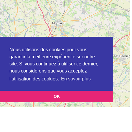
Nous utilisons des cookies pour vous
garantir la meilleure expérience sur notre
site. Si vous continuez à utiliser ce dernier,
nous considérons que vous acceptez
l'utilisation des cookies.
En savoir plus
OK
Leaflet
|
©
OpenStreetMap
contributors
Cette page vous présente la
Carte Plateforme d'accompagnement et de répit
et
pour les aidants de personnes âgées à BARBECHAT en Loire-Atlantique