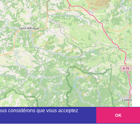
, nous considérons que vous acceptez
OK
Leaflet
|
©
OpenStreetMap
contributors