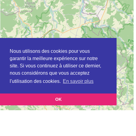
Nous utilisons des cookies pour vous
garantir la meilleure expérience sur notre
site. Si vous continuez à utiliser ce dernier,
nous considérons que vous acceptez
l'utilisation des cookies.
En savoir plus
OK
Leaflet
|
©
OpenStreetMap
contributors
Cette page vous présente la
Carte Plateforme d'accompagnement et de répit
et vous
pour les aidants de personnes âgées à BAR-SUR-AUBE en Aube