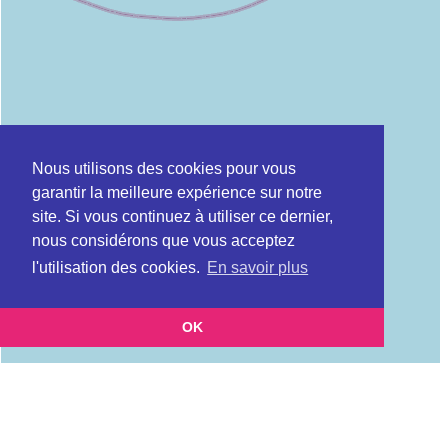
Nous utilisons des cookies pour vous
garantir la meilleure expérience sur notre
site. Si vous continuez à utiliser ce dernier,
nous considérons que vous acceptez
l'utilisation des cookies.
En savoir plus
OK
Leaflet
|
©
OpenStreetMap
contributors
Cette page vous présente la
Carte Plateforme d'accompagnement et de répit
et vous
pour les aidants de personnes âgées à BANDRELE en Mayotte