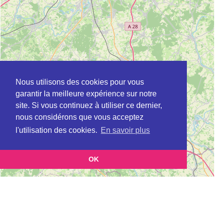
Nous utilisons des cookies pour vous
garantir la meilleure expérience sur notre
site. Si vous continuez à utiliser ce dernier,
nous considérons que vous acceptez
l'utilisation des cookies.
En savoir plus
OK
Leaflet
|
©
OpenStreetMap
contributors
Cette page vous présente la
Carte Plateforme d'accompagnement et de répit
et vous permet de
pour les aidants de personnes âgées à BALLON en Sarthe