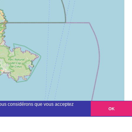
, nous considérons que vous acceptez
OK
Leaflet
|
©
OpenStreetMap
contributors