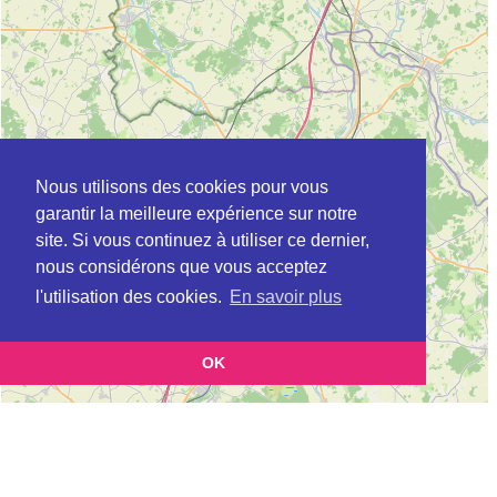
Nous utilisons des cookies pour vous
garantir la meilleure expérience sur notre
site. Si vous continuez à utiliser ce dernier,
nous considérons que vous acceptez
l'utilisation des cookies.
En savoir plus
OK
Leaflet
|
©
OpenStreetMap
contributors
Cette page vous présente la
Carte Plateforme d'accompagnement et de répit
pour les aidants de personnes âgées à AZAY-LE-RIDEAU en Indre-et-Loire