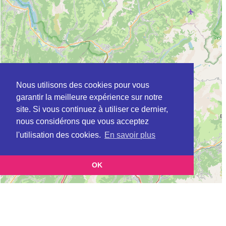
Nous utilisons des cookies pour vous
garantir la meilleure expérience sur notre
site. Si vous continuez à utiliser ce dernier,
nous considérons que vous acceptez
l'utilisation des cookies.
En savoir plus
OK
Leaflet
|
©
OpenStreetMap
contributors
Cette page vous présente la
Carte Plateforme d'accompagnement et de répit
et vous
pour les aidants de personnes âgées à AYSE en Haute-Savoie