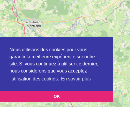
Nous utilisons des cookies pour vous
garantir la meilleure expérience sur notre
site. Si vous continuez à utiliser ce dernier,
nous considérons que vous acceptez
l'utilisation des cookies.
En savoir plus
OK
Leaflet
|
©
OpenStreetMap
contributors
Cette page vous présente la
Carte Plateforme d'accompagnement et de répit
et vous permet de
pour les aidants de personnes âgées à AVORD en Cher