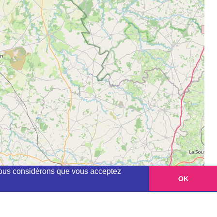
, nous considérons que vous acceptez
OK
Leaflet
|
©
OpenStreetMap
contributors