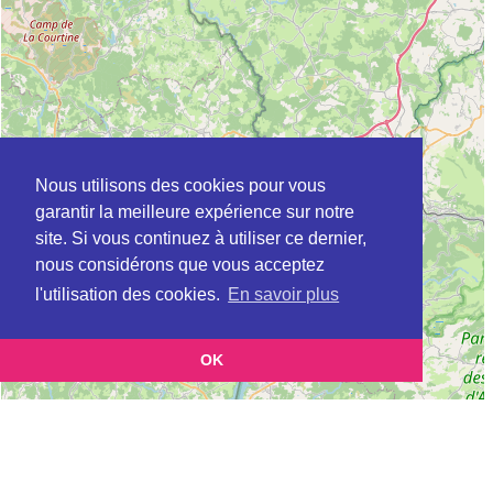
Nous utilisons des cookies pour vous
garantir la meilleure expérience sur notre
site. Si vous continuez à utiliser ce dernier,
nous considérons que vous acceptez
l'utilisation des cookies.
En savoir plus
OK
Leaflet
|
©
OpenStreetMap
contributors
Cette page vous présente la
Carte Plateforme d'accompagnement et de répit
et vous
pour les aidants de personnes âgées à AUZANCES en Creuse