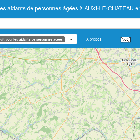
 les aidants de personnes âgées à AUXI-LE-CHATEAU e
A propos
pit pour les aidants de personnes âgées