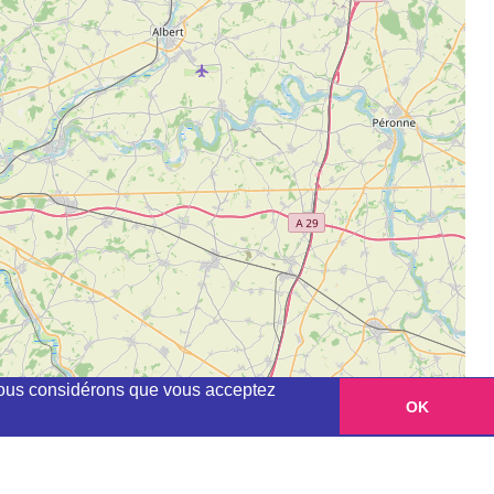
, nous considérons que vous acceptez
OK
Leaflet
|
©
OpenStreetMap
contributors