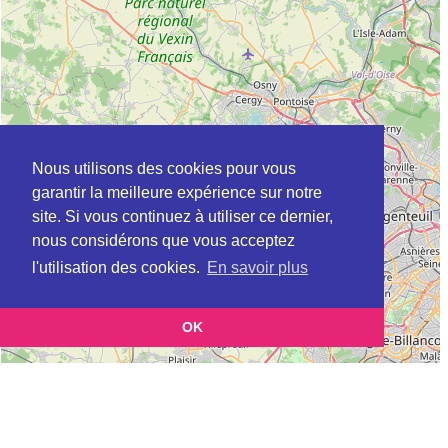
Nous utilisons des cookies pour vous
garantir la meilleure expérience sur notre
site. Si vous continuez à utiliser ce dernier,
nous considérons que vous acceptez
l'utilisation des cookies.
En savoir plus
OK
Leaflet
|
©
OpenStreetMap
contributors
Cette page vous présente la
Carte Plateforme d'accompagnement et de répit
et vous permet de
pour les aidants de personnes âgées à AUNEUIL en Oise