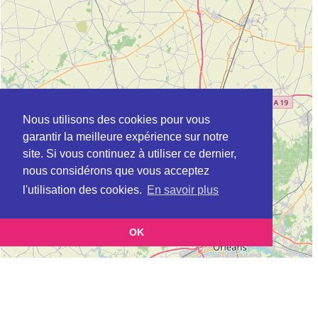
Nous utilisons des cookies pour vous
garantir la meilleure expérience sur notre
site. Si vous continuez à utiliser ce dernier,
nous considérons que vous acceptez
l'utilisation des cookies.
En savoir plus
OK
Leaflet
|
©
OpenStreetMap
contributors
Cette page vous présente la
Carte Plateforme d'accompagnement et de répit
et vous
pour les aidants de personnes âgées à AUNEAU en Eure-et-Loir