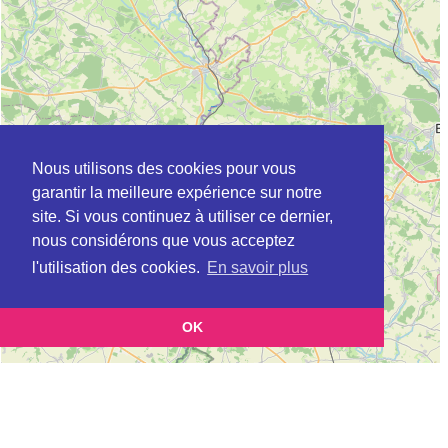
Nous utilisons des cookies pour vous
garantir la meilleure expérience sur notre
site. Si vous continuez à utiliser ce dernier,
nous considérons que vous acceptez
l'utilisation des cookies.
En savoir plus
OK
Leaflet
|
©
OpenStreetMap
contributors
Cette page vous présente la
Carte Plateforme d'accompagnement et de répit
et vous
pour les aidants de personnes âgées à AUMALE en Seine-Maritime