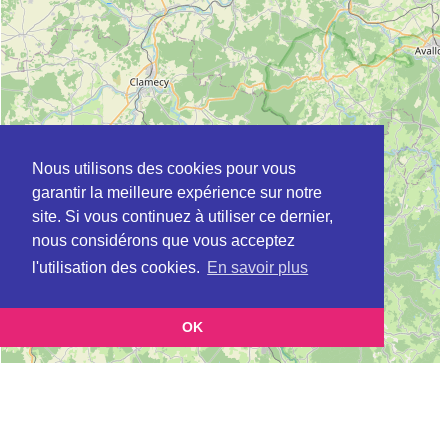
Nous utilisons des cookies pour vous
garantir la meilleure expérience sur notre
site. Si vous continuez à utiliser ce dernier,
nous considérons que vous acceptez
l'utilisation des cookies.
En savoir plus
OK
Leaflet
|
©
OpenStreetMap
contributors
Cette page vous présente la
Carte Plateforme d'accompagnement et de répit
et vous permet de
pour les aidants de personnes âgées à AUGY en Yonne