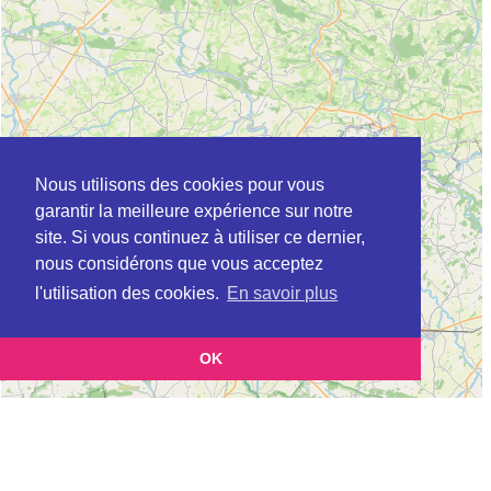
Nous utilisons des cookies pour vous
garantir la meilleure expérience sur notre
site. Si vous continuez à utiliser ce dernier,
nous considérons que vous acceptez
l'utilisation des cookies.
En savoir plus
OK
Leaflet
|
©
OpenStreetMap
contributors
Cette page vous présente la
Carte Plateforme d'accompagnement et de répit
et vous
pour les aidants de personnes âgées à AUDRIEU en Calvados