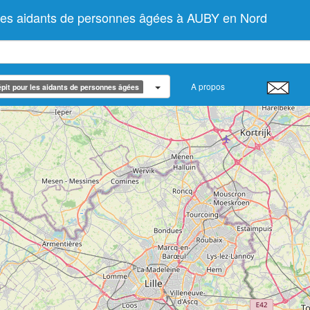
 les aidants de personnes âgées à AUBY en Nord
A propos
pit pour les aidants de personnes âgées