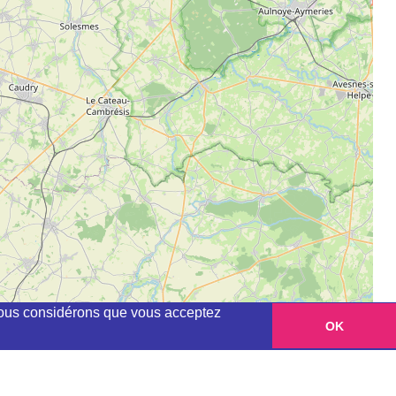
, nous considérons que vous acceptez
OK
Leaflet
|
©
OpenStreetMap
contributors