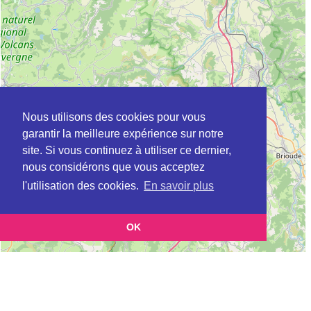
Nous utilisons des cookies pour vous
garantir la meilleure expérience sur notre
site. Si vous continuez à utiliser ce dernier,
nous considérons que vous acceptez
l'utilisation des cookies.
En savoir plus
OK
Leaflet
|
©
OpenStreetMap
contributors
Cette page vous présente la
Carte Plateforme d'accompagnement et de répit
et vous
pour les aidants de personnes âgées à AUBIERE en Puy-de-Dôme