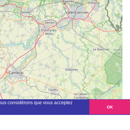
, nous considérons que vous acceptez
OK
Leaflet
|
©
OpenStreetMap
contributors