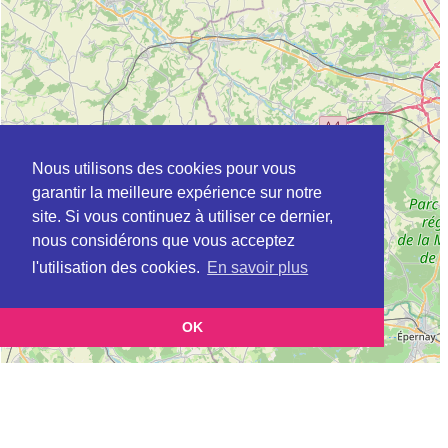
Nous utilisons des cookies pour vous
garantir la meilleure expérience sur notre
site. Si vous continuez à utiliser ce dernier,
nous considérons que vous acceptez
l'utilisation des cookies.
En savoir plus
OK
Leaflet
|
©
OpenStreetMap
contributors
Cette page vous présente la
Carte Plateforme d'accompagnement et de répit
et
pour les aidants de personnes âgées à ATHIES-SOUS-LAON en Aisne