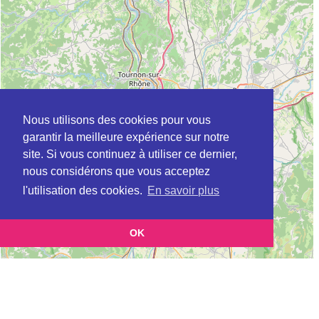
Nous utilisons des cookies pour vous
garantir la meilleure expérience sur notre
site. Si vous continuez à utiliser ce dernier,
nous considérons que vous acceptez
l'utilisation des cookies.
En savoir plus
OK
Leaflet
|
©
OpenStreetMap
contributors
Cette page vous présente la
Carte Plateforme d'accompagnement et de répit
et vous permet de
pour les aidants de personnes âgées à ASSIEU en Isère