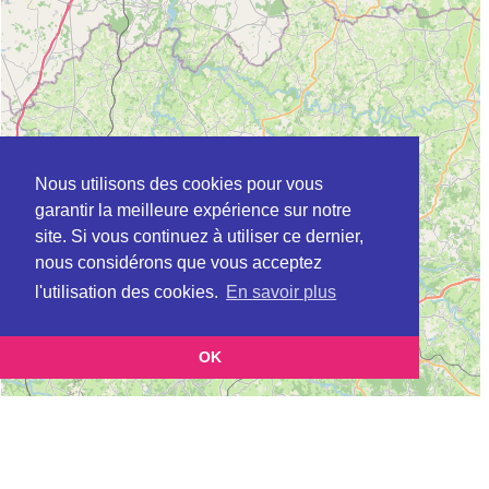
Nous utilisons des cookies pour vous
garantir la meilleure expérience sur notre
site. Si vous continuez à utiliser ce dernier,
nous considérons que vous acceptez
l'utilisation des cookies.
En savoir plus
OK
Leaflet
|
©
OpenStreetMap
contributors
Cette page vous présente la
Carte Plateforme d'accompagnement et de répit
et vous permet de
pour les aidants de personnes âgées à ARTHON en Indre