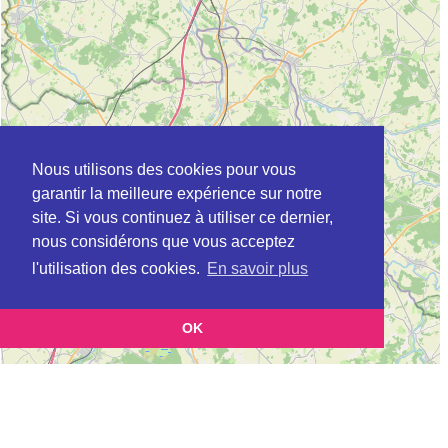
Nous utilisons des cookies pour vous
garantir la meilleure expérience sur notre
site. Si vous continuez à utiliser ce dernier,
nous considérons que vous acceptez
l'utilisation des cookies.
En savoir plus
OK
Leaflet
|
©
OpenStreetMap
contributors
Cette page vous présente la
Carte Plateforme d'accompagnement et de répit
pour les aidants de personnes âgées à ARTANNES-SUR-INDRE en Indre-et-