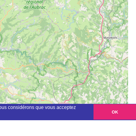
, nous considérons que vous acceptez
OK
Leaflet
|
©
OpenStreetMap
contributors