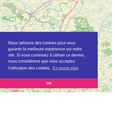
Nous utilisons des cookies pour vous
garantir la meilleure expérience sur notre
site. Si vous continuez à utiliser ce dernier,
nous considérons que vous acceptez
l'utilisation des cookies.
En savoir plus
OK
Leaflet
|
©
OpenStreetMap
contributors
Cette page vous présente la
Carte Plateforme d'accompagnement et de répit
et vous
pour les aidants de personnes âgées à ARDIN en Deux-Sèvres