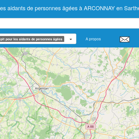
r les aidants de personnes âgées à ARCONNAY en Sarth
A propos
pit pour les aidants de personnes âgées