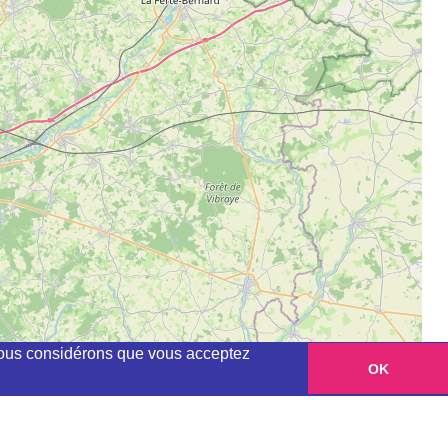
, nous considérons que vous acceptez
OK
Leaflet
|
©
OpenStreetMap
contributors