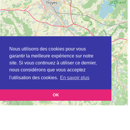
Nous utilisons des cookies pour vous
garantir la meilleure expérience sur notre
site. Si vous continuez à utiliser ce dernier,
nous considérons que vous acceptez
l'utilisation des cookies.
En savoir plus
OK
Leaflet
|
©
OpenStreetMap
contributors
Cette page vous présente la
Carte Plateforme d'accompagnement et de répit
et vous
pour les aidants de personnes âgées à ARCIS-SUR-AUBE en Aube