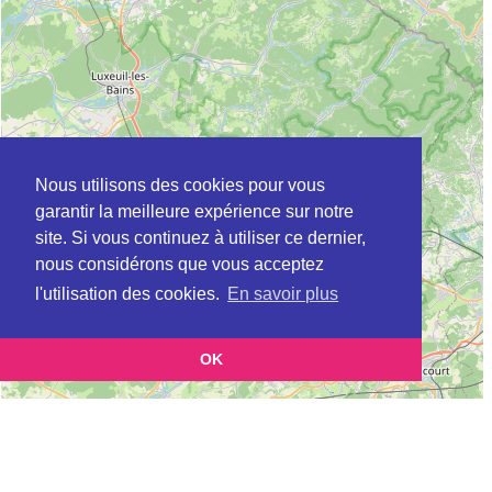
Nous utilisons des cookies pour vous
garantir la meilleure expérience sur notre
site. Si vous continuez à utiliser ce dernier,
nous considérons que vous acceptez
l'utilisation des cookies.
En savoir plus
OK
Leaflet
|
©
OpenStreetMap
contributors
Cette page vous présente la
Carte Plateforme d'accompagnement et de répit
et vous permet
pour les aidants de personnes âgées à ARCHES en Vosges