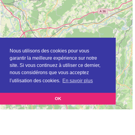
Nous utilisons des cookies pour vous
garantir la meilleure expérience sur notre
site. Si vous continuez à utiliser ce dernier,
nous considérons que vous acceptez
l'utilisation des cookies.
En savoir plus
OK
Leaflet
|
©
OpenStreetMap
contributors
Cette page vous présente la
Carte Plateforme d'accompagnement et de répit
et
pour les aidants de personnes âgées à ARC-LES-GRAY en Haute-Saône