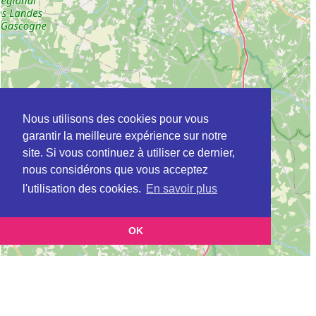
Nous utilisons des cookies pour vous
garantir la meilleure expérience sur notre
site. Si vous continuez à utiliser ce dernier,
nous considérons que vous acceptez
l'utilisation des cookies.
En savoir plus
OK
Leaflet
|
©
OpenStreetMap
contributors
Cette page vous présente la
Carte Plateforme d'accompagnement et de répit
et vous
pour les aidants de personnes âgées à ARBANATS en Gironde