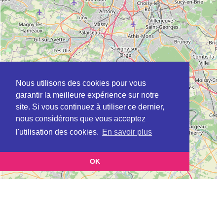
Nous utilisons des cookies pour vous
garantir la meilleure expérience sur notre
site. Si vous continuez à utiliser ce dernier,
nous considérons que vous acceptez
l'utilisation des cookies.
En savoir plus
OK
Leaflet
|
©
OpenStreetMap
contributors
Cette page vous présente la
Carte Plateforme d'accompagnement et de répit
et vous
pour les aidants de personnes âgées à ANDILLY en Val-d'Oise