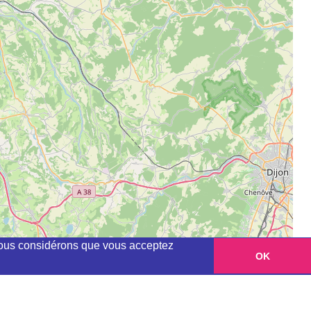
, nous considérons que vous acceptez
OK
Leaflet
|
©
OpenStreetMap
contributors