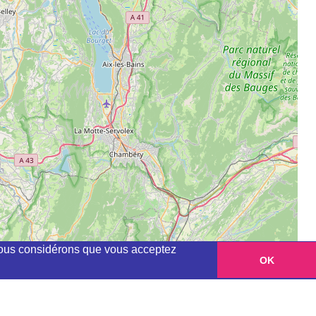
, nous considérons que vous acceptez
OK
Leaflet
|
©
OpenStreetMap
contributors