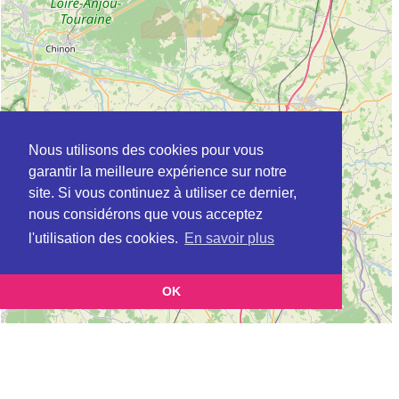
Nous utilisons des cookies pour vous
garantir la meilleure expérience sur notre
site. Si vous continuez à utiliser ce dernier,
nous considérons que vous acceptez
l'utilisation des cookies.
En savoir plus
OK
Leaflet
|
©
OpenStreetMap
contributors
Cette page vous présente la
Carte Plateforme d'accompagnement et de répit
et vous
pour les aidants de personnes âgées à AMBILLOU en Indre-et-Loire