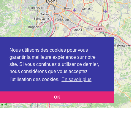
Nous utilisons des cookies pour vous
garantir la meilleure expérience sur notre
site. Si vous continuez à utiliser ce dernier,
nous considérons que vous acceptez
l'utilisation des cookies.
En savoir plus
OK
Leaflet
|
©
OpenStreetMap
contributors
Cette page vous présente la
Carte Plateforme d'accompagnement et de répit
et
pour les aidants de personnes âgées à AMBERIEUX-EN-DOMBES en Ain