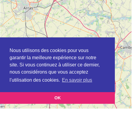
Nous utilisons des cookies pour vous
garantir la meilleure expérience sur notre
site. Si vous continuez à utiliser ce dernier,
nous considérons que vous acceptez
l'utilisation des cookies.
En savoir plus
OK
Leaflet
|
©
OpenStreetMap
contributors
Cette page vous présente la
Carte Plateforme d'accompagnement et de répit
et
pour les aidants de personnes âgées à ALLENNES-LES-MARAIS en Nord