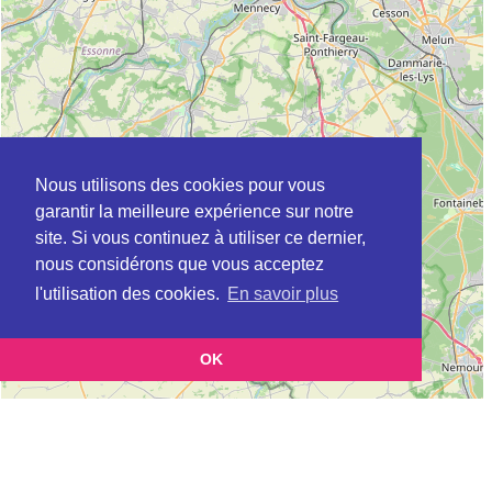
Nous utilisons des cookies pour vous
garantir la meilleure expérience sur notre
site. Si vous continuez à utiliser ce dernier,
nous considérons que vous acceptez
l'utilisation des cookies.
En savoir plus
OK
Leaflet
|
©
OpenStreetMap
contributors
Cette page vous présente la
Carte Plateforme d'accompagnement et de répit
et
pour les aidants de personnes âgées à ALFORTVILLE en Val-de-Marne