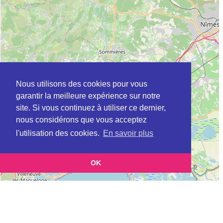
Nous utilisons des cookies pour vous
garantir la meilleure expérience sur notre
site. Si vous continuez à utiliser ce dernier,
nous considérons que vous acceptez
l'utilisation des cookies.
En savoir plus
OK
Leaflet
|
©
OpenStreetMap
contributors
Cette page vous présente la
Carte Plateforme d'accompagnement et de répit
et vous permet de
pour les aidants de personnes âgées à ALES en Gard