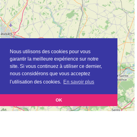
Nous utilisons des cookies pour vous
garantir la meilleure expérience sur notre
site. Si vous continuez à utiliser ce dernier,
nous considérons que vous acceptez
l'utilisation des cookies.
En savoir plus
OK
Leaflet
|
©
OpenStreetMap
contributors
Cette page vous présente la
Carte Plateforme d'accompagnement et de répit
et vous
pour les aidants de personnes âgées à AILLY-SUR-NOYE en Somme